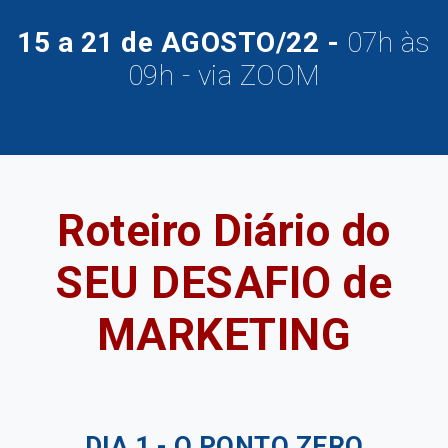
15 a 21 de AGOSTO/22 -
07h às
09h - via ZOOM
Roteiro Diário do
SEU DESAFIO de
MARKETING
DIA 1 -
O PONTO ZERO