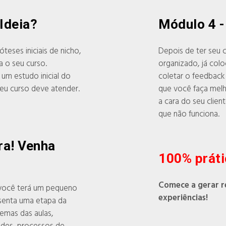
 Ideia?
Módulo 4 
teses iniciais de nicho,
Depois de ter seu 
a o seu curso.
organizado, já col
 um estudo inicial do
coletar o feedback 
eu curso deve atender.
que você faça melh
a cara do seu clien
que não funciona.
ra! Venha
100% prát
Comece a gerar r
 você terá um pequeno
experiências!
esenta uma etapa da
emas das aulas,