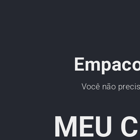
Empacot
Você não preci
MEU C