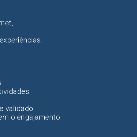
net,
experiências.
s.
tividades.
e validado.
nem o engajamento