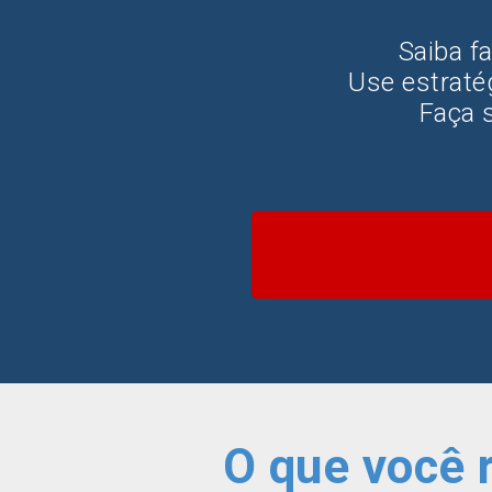
Saiba f
Use estraté
Faça 
O que você